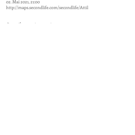
02. Mai 2021, 21:00
http://maps.secondlife.com/secondlife/Attil
Diese Veranstaltung teilen
Alle Videos
Jetzt ansehen