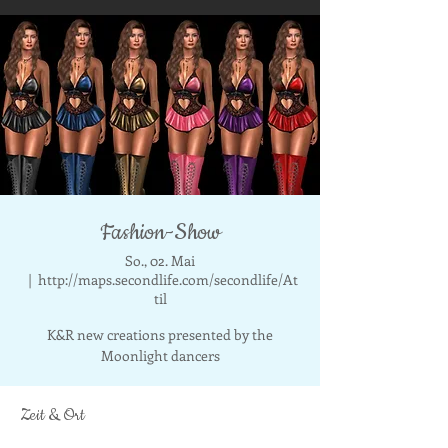
Fashion-Show
So., 02. Mai
  |  
http://maps.secondlife.com/secondlife/At
til
K&R new creations presented by the
Moonlight dancers
Zeit & Ort