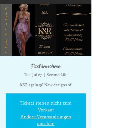
Fashionshow
Tue, Jul 27
  |  
Second Life
K&R again 36 New designs of
Tickets stehen nicht zum
Verkauf
Andere Veranstaltungen
ansehen